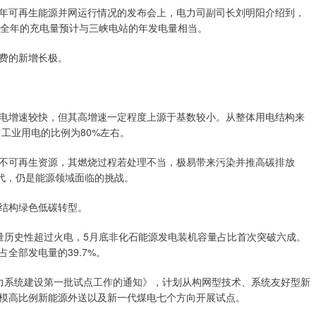
年可再生能源并网运行情况的发布会上，电力司副司长刘明阳介绍到，
时，全年的充电量预计与三峡电站的年发电量相当。
费的新增长极。
电增速较快，但其高增速一定程度上源于基数较小。从整体用电结构来
占工业用电的比例为80%左右。
不可再生资源，其燃烧过程若处理不当，极易带来污染并推高碳排放
替代，仍是能源领域面临的挑战。
结构绿色低碳转型。
量历史性超过火电，5月底非化石能源发电装机容量占比首次突破六成。
全部发电量的39.7%。
力系统建设第一批试点工作的通知》，计划从构网型技术、系统友好型新
模高比例新能源外送以及新一代煤电七个方向开展试点。