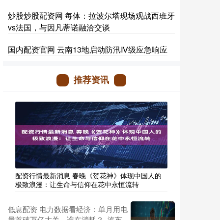
炒股炒股配资网 每体：拉波尔塔现场观战西班牙
vs法国，与因凡蒂诺融洽交谈
国内配资官网 云南13地启动防汛Ⅳ级应急响应
推荐资讯
配资行情最新消息 春晚《贺花神》体现中国人的
极致浪漫：让生命与信仰在花中永恒流转
低息配资 电力数据看经济：单月用电
量首破万亿大关，谁在消耗？_汽车_