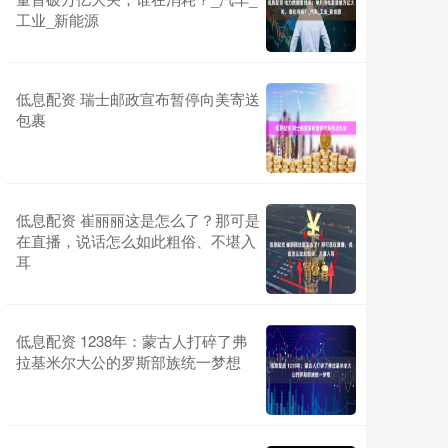
工业_新能源
低息配资 瑞士邮政宣布暂停向美寄送
包裹
低息配资 崔丽丽这是怎么了？那可是
在直播，说话怎么如此粗俗、不堪入
耳
低息配资 1238年：蒙古人打碎了弗
拉基米尔大公的罗斯部族统一梦想