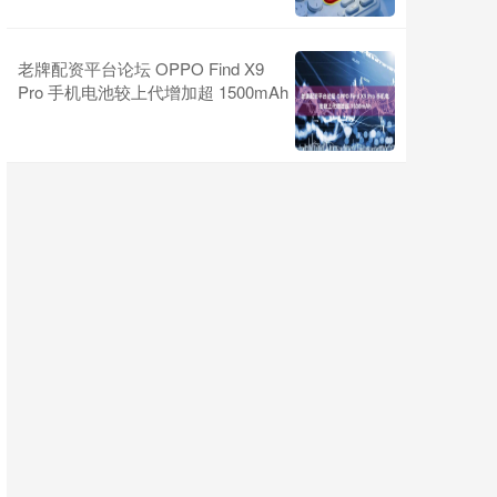
老牌配资平台论坛 OPPO Find X9
Pro 手机电池较上代增加超 1500mAh