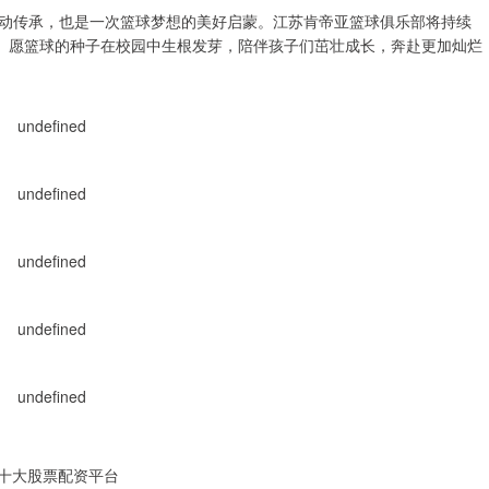
动传承，也是一次篮球梦想的美好启蒙。江苏肯帝亚篮球俱乐部将持续
动。愿篮球的种子在校园中生根发芽，陪伴孩子们茁壮成长，奔赴更加灿烂
十大股票配资平台