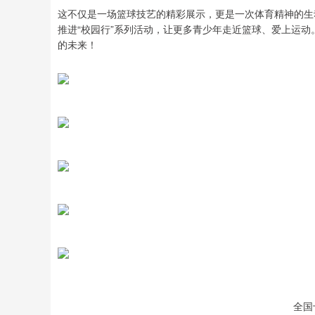
这不仅是一场篮球技艺的精彩展示，更是一次体育精神的生
推进“校园行”系列活动，让更多青少年走近篮球、爱上运
的未来！
全国