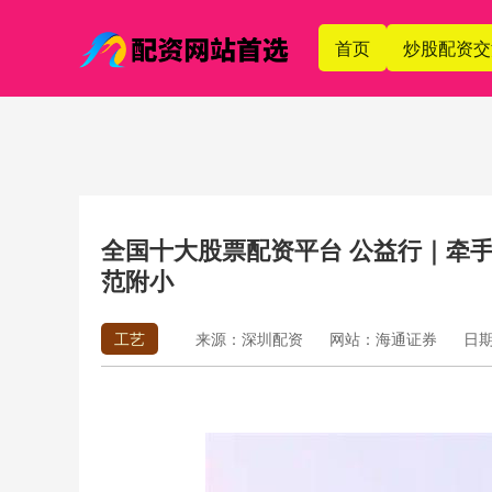
首页
炒股配资交
全国十大股票配资平台 公益行｜牵手
范附小
工艺
来源：深圳配资
网站：海通证券
日期：