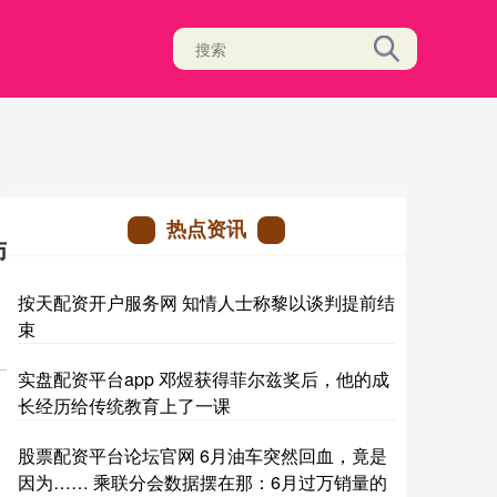
热点资讯
师
按天配资开户服务网 知情人士称黎以谈判提前结
束
实盘配资平台app 邓煜获得菲尔兹奖后，他的成
长经历给传统教育上了一课
股票配资平台论坛官网 6月油车突然回血，竟是
因为…… 乘联分会数据摆在那：6月过万销量的