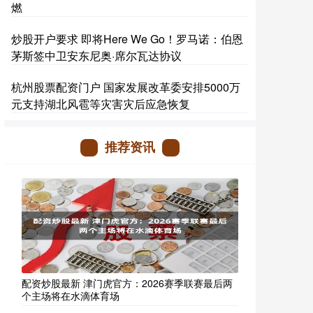
燃
炒股开户要求 即将Here We Go！罗马诺：伯恩
茅斯签中卫安东尼奥·席尔瓦达协议
杭州股票配资门户 国家发展改革委安排5000万
元支持湖北风雹等灾害灾后应急恢复
推荐资讯
配资炒股最新 津门虎官方：2026赛季联赛最后两
个主场将在水滴体育场