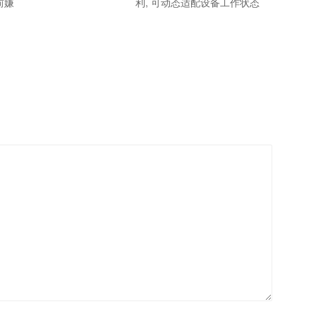
前嫌
利, 可动态适配设备工作状态