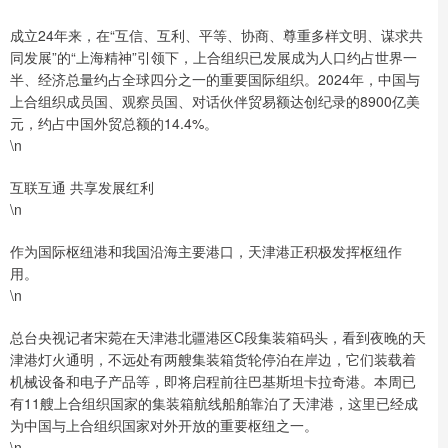
成立24年来，在“互信、互利、平等、协商、尊重多样文明、谋求共
同发展”的“上海精神”引领下，上合组织已发展成为人口约占世界一
半、经济总量约占全球四分之一的重要国际组织。2024年，中国与
上合组织成员国、观察员国、对话伙伴贸易额达创纪录的8900亿美
元，约占中国外贸总额的14.4%。
\n
互联互通 共享发展红利
\n
作为国际枢纽港和我国沿海主要港口，天津港正积极发挥枢纽作
用。
\n
总台央视记者宋菀在天津港北疆港区C段集装箱码头，看到夜晚的天
津港灯火通明，不远处有两艘集装箱货轮停泊在岸边，它们装载着
机械设备和电子产品等，即将启程前往巴基斯坦卡拉奇港。本周已
有11艘上合组织国家的集装箱航线船舶靠泊了天津港，这里已经成
为中国与上合组织国家对外开放的重要枢纽之一。
\n