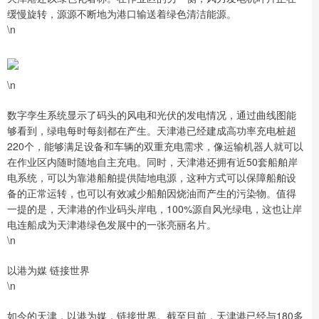
缓慢旋转，源源不断地为港口输送着绿色清洁能源。
\n
\n
数字孪生系统显示了码头的风电和光伏的发电情况，通过曲线图能
够看到，绿电每时每刻都在产生。天津港已经建成高功率充电桩超
220个，能够满足设备和车辆的双重充电需求，像运输机器人就可以
在作业区内随时随地自主充电。同时，天津港还拥有近50套船舶岸
电系统，可以为靠港船舶提供陆地电源，这种方式可以保障船舶设
备的正常运转，也可以有效减少船舶因烧油而产生的污染物。值得
一提的是，天津港的作业码头岸电，100%源自风光绿电，这也让岸
电连船成为天津港绿色发展中的一张亮丽名片。
\n
以港为媒 链接世界
\n
如今的天津，以港为媒，链接世界。截至目前，天津港已经与180多