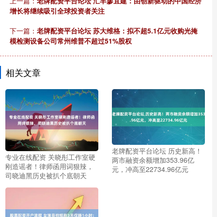
上一篇：
老牌配资平台论坛 汇丰廖宜建：由创新驱动的中国经济
增长将继续吸引全球投资者关注
下一篇：
老牌配资平台论坛 苏大维格：拟不超5.1亿元收购光掩
模检测设备公司常州维普不超过51%股权
相关文章
老牌配资平台论坛 历史新高！
专业在线配资 关晓彤工作室硬
两市融资余额增加353.96亿
刚造谣者！律师函用词狠辣，
元，冲高至22734.96亿元
司晓迪黑历史被扒个底朝天